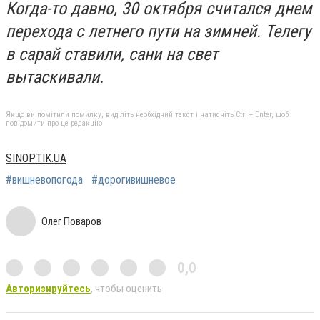
Когда-то давно, 30 октября считался днем
перехода с летнего пути на зимней. Телегу
в сарай ставили, сани на свет
вытаскивали.
Якщо ви помітили помилку, виділіть необхідний текст і натисніть Ctrl + Enter, щоб
повідомити про це редакцію
SINOPTIK.UA
#вишневопогода
#дорогивишневое
Олег Поваров
0,0
Авторизируйтесь
, чтобы оценить