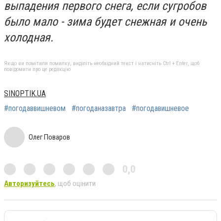
выпадения первого снега, если сугробов
было мало - зима будет снежная и очень
холодная.
Якщо ви помітили помилку, виділіть необхідний текст і натисніть Ctrl + Enter, щоб
повідомити про це редакцію
SINOPTIK.UA
#погодаввишневом
#погоданазавтра
#погодавишневое
Олег Поваров
0,0
Авторизуйтесь
, щоб оцінити