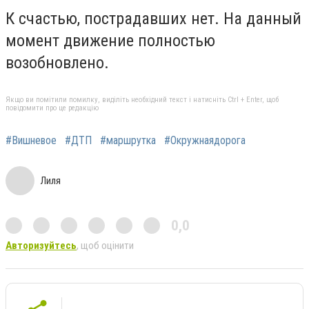
К счастью, пострадавших нет. На данный
момент движение полностью
возобновлено.
Якщо ви помітили помилку, виділіть необхідний текст і натисніть Ctrl + Enter, щоб
повідомити про це редакцію
#Вишневое
#ДТП
#маршрутка
#Окружнаядорога
Лиля
0,0
Авторизуйтесь
, щоб оцінити