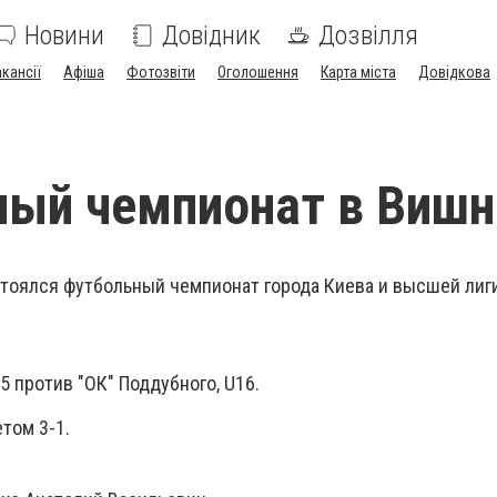
Новини
Довідник
Дозвілля
акансії
Афіша
Фотозвіти
Оголошення
Карта міста
Довідкова
ный чемпионат в Виш
тоялся футбольный чемпионат города Киева и высшей лиг
 против "ОК" Поддубного, U16.
етом 3-1.