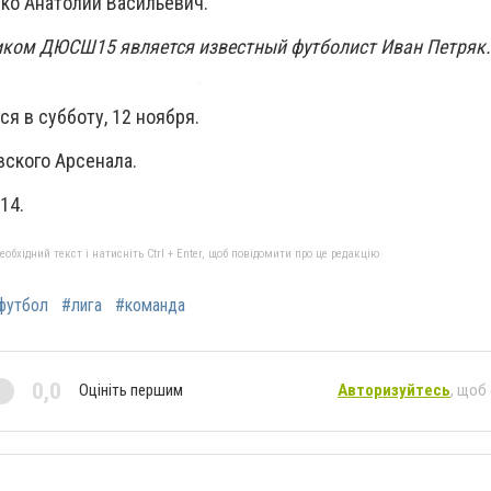
ко Анатолий Васильевич.
иком ДЮСШ15 является известный футболист Иван Петряк
я в субботу, 12 ноября.
ского Арсенала.
 14.
бхідний текст і натисніть Ctrl + Enter, щоб повідомити про це редакцію
футбол
#лига
#команда
0,0
Оцініть першим
Авторизуйтесь
, щоб