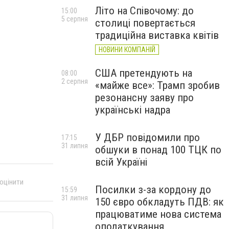
Літо на Співочому: до
15:00
5 серпня
.
столиці повертається
традиційна виставка квітів
НОВИНИ КОМПАНІЙ
США претендують на
08:00
2 серпня
«майже все»: Трамп зробив
резонансну заяву про
українські надра
У ДБР повідомили про
17:15
31 липня
обшуки в понад 100 ТЦК по
всій Україні
 оцінити
Посилки з-за кордону до
15:59
31 липня
150 євро обкладуть ПДВ: як
працюватиме нова система
оподаткування