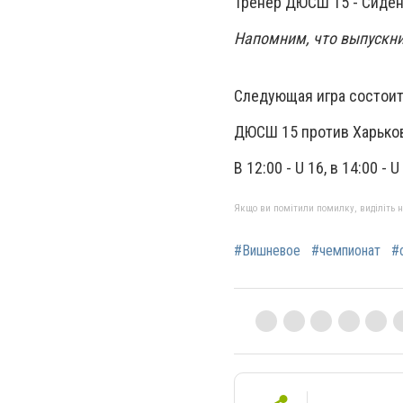
Тренер ДЮСШ 15 - Сиден
Напомним, что выпускн
Следующая игра состоитс
ДЮСШ 15 против Харьков
В 12:00 - U 16, в 14:00 - U
Якщо ви помітили помилку, виділіть нео
#Вишневое
#чемпионат
#