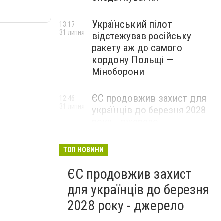
Український пілот
13:17
31 липня
відстежував російську
ракету аж до самого
кордону Польщі —
Міноборони
ЄС продовжив захист для
12:46
31 липня
українців до березня 2028
року - джерело
ТОП НОВИНИ
ЄС продовжив захист
для українців до березня
2028 року - джерело