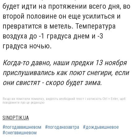
будет идти на протяжении всего дня, во
второй половине он еще усилиться и
превратится в метель. Температура
воздуха до -1 градуса днем и -3
градуса ночью.
Когда-то давно, наши предки 13 ноября
прислушивались как поют снегири, если
они свистят - скоро будет зима.
Якщо ви помітили помилку, виділіть необхідний текст і натисніть Ctrl + Enter, щоб
повідомити про це редакцію
SINOPTIK.UA
#погодаввишневом
#погоданазавтра
#дождьвишневое
#снегввишневом