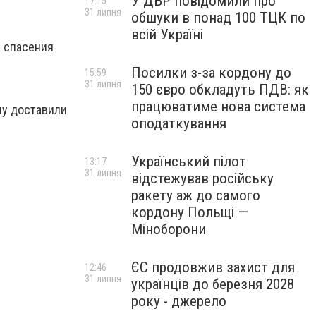
У ДБР повідомили про
17:15
31 липня
обшуки в понад 100 ТЦК по
всій Україні
а спасения
Посилки з-за кордону до
15:59
31 липня
150 євро обкладуть ПДВ: як
працюватиме нова система
ну доставили
оподаткування
Український пілот
13:17
31 липня
відстежував російську
ракету аж до самого
кордону Польщі —
Міноборони
ЄС продовжив захист для
12:46
31 липня
українців до березня 2028
року - джерело