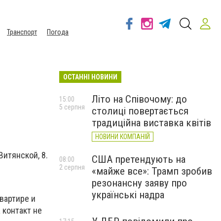
Транспорт
Погода
ОСТАННІ НОВИНИ
Літо на Співочому: до
15:00
5 серпня
столиці повертається
традиційна виставка квітів
НОВИНИ КОМПАНІЙ
Витянской, 8.
США претендують на
08:00
2 серпня
«майже все»: Трамп зробив
резонансну заяву про
українські надра
вартире и
 контакт не