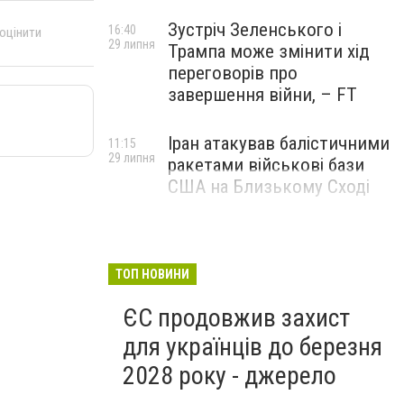
Зустріч Зеленського і
16:40
 оцінити
29 липня
Трампа може змінити хід
переговорів про
завершення війни, – FT
Іран атакував балістичними
11:15
29 липня
ракетами військові бази
США на Близькому Сході
ТОП НОВИНИ
ЄС продовжив захист
для українців до березня
2028 року - джерело