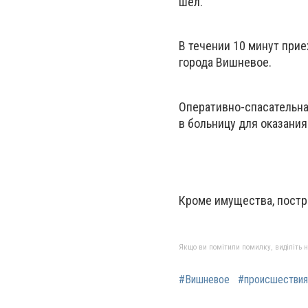
шел.
В течении 10 минут прие
города Вишневое.
Оперативно-спасательна
в больницу для оказани
Кроме имущества, постр
Якщо ви помітили помилку, виділіть нео
#Вишневое
#происшествия