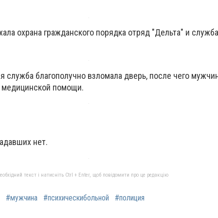
хала охрана гражданского порядка отряд "Дельта" и служб
я служба благополучно взломала дверь, после чего мужчи
я медицинской помощи.
адавших нет.
бхідний текст і натисніть Ctrl + Enter, щоб повідомити про це редакцію
#мужчина
#психическибольной
#полиция