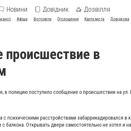
Новини
Довідник
Дозвілля
акансії
Афіша
Фотозвіти
Оголошення
Карта міста
Довідкова
 происшествие в
м
я, в полицию поступило сообщение о происшествии на ул. 
а с психическими расстройствами забаррикадировался в к
с балкона. Открывать двери самостоятельно не хотел и на