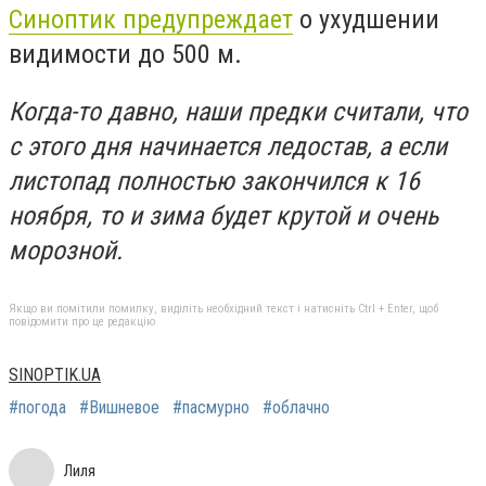
Синоптик предупреждает
о ухудшении
видимости до 500 м.
Когда-то давно, наши предки считали, что
с этого дня начинается ледостав, а если
листопад полностью закончился
к 16
ноября
, то и зима будет крутой и очень
морозной.
Якщо ви помітили помилку, виділіть необхідний текст і натисніть Ctrl + Enter, щоб
повідомити про це редакцію
SINOPTIK.UA
#погода
#Вишневое
#пасмурно
#облачно
Лиля