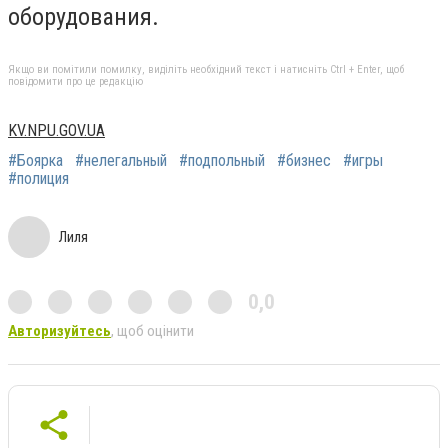
оборудования.
Якщо ви помітили помилку, виділіть необхідний текст і натисніть Ctrl + Enter, щоб
повідомити про це редакцію
KV.NPU.GOV.UA
#Боярка
#нелегальный
#подпольный
#бизнес
#игры
#полиция
Лиля
0,0
Авторизуйтесь
, щоб оцінити