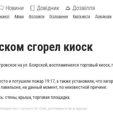
Новини
Довідник
Дозвілля
акансії
Афіша
Фотозвіти
Оголошення
Карта міста
Довідкова
ском сгорел киоск
Петровское на ул. Боярской, воспламенился торговый киоск, 
сто и потушили пожар 19:17, а также установили, что заго
 павильоне, на данный момент, по неизвестной причине.
: стены, крыша, торговая площадка.
бхідний текст і натисніть Ctrl + Enter, щоб повідомити про це редакцію