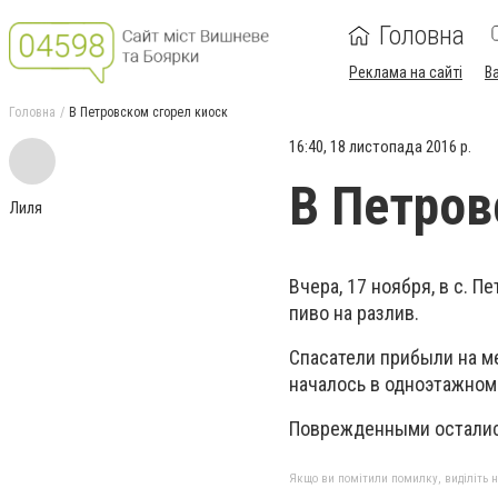
Головна
Реклама на сайті
В
Головна
В Петровском сгорел киоск
16:40, 18 листопада 2016 р.
В Петров
Лиля
Вчера, 17 ноября, в с. 
пиво на разлив.
Спасатели прибыли на ме
началось в одноэтажном
Поврежденными остались
Якщо ви помітили помилку, виділіть нео