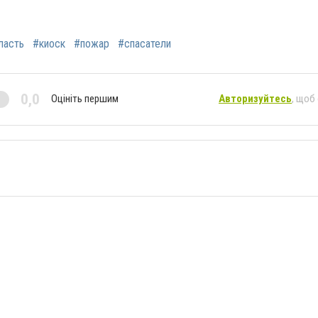
ласть
#киоск
#пожар
#спасатели
0,0
Оцініть першим
Авторизуйтесь
, щоб