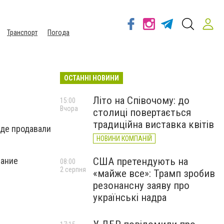
Транспорт
Погода
ОСТАННІ НОВИНИ
Літо на Співочому: до
15:00
Вчора
столиці повертається
традиційна виставка квітів
где продавали
НОВИНИ КОМПАНІЙ
США претендують на
рание
08:00
2 серпня
«майже все»: Трамп зробив
резонансну заяву про
українські надра