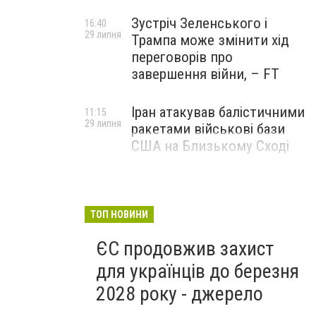
Зустріч Зеленського і
16:40
29 липня
Трампа може змінити хід
переговорів про
завершення війни, – FT
Іран атакував балістичними
11:15
29 липня
ракетами військові бази
США на Близькому Сході
ТОП НОВИНИ
ЄС продовжив захист
для українців до березня
2028 року - джерело