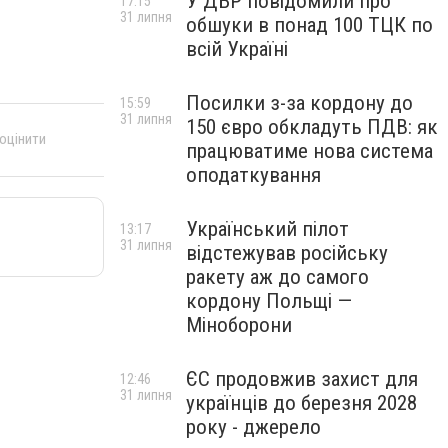
У ДБР повідомили про
17:15
31 липня
обшуки в понад 100 ТЦК по
всій Україні
Посилки з-за кордону до
15:59
31 липня
150 євро обкладуть ПДВ: як
 оцінити
працюватиме нова система
оподаткування
Український пілот
13:17
31 липня
відстежував російську
ракету аж до самого
кордону Польщі —
Міноборони
ЄС продовжив захист для
12:46
31 липня
українців до березня 2028
року - джерело