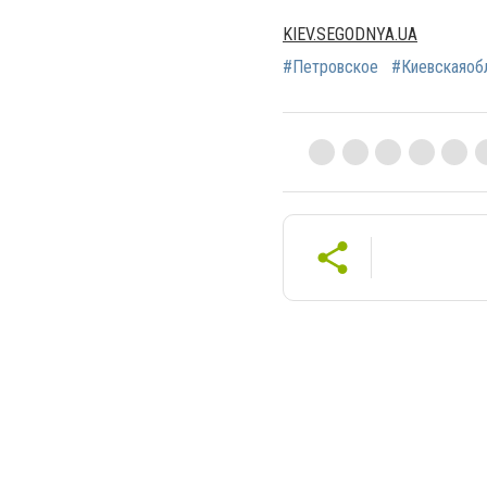
KIEV.SEGODNYA.UA
#Петровское
#Киевскаяоб