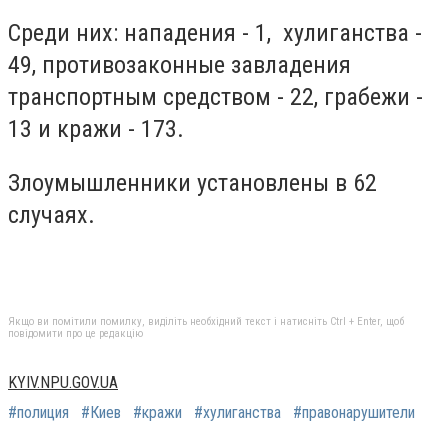
Среди них: нападения - 1, хулиганства -
49, противозаконные завладения
транспортным средством - 22, грабежи -
13 и кражи - 173.
Злоумышленники установлены в 62
случаях.
Якщо ви помітили помилку, виділіть необхідний текст і натисніть Ctrl + Enter, щоб
повідомити про це редакцію
KYIV.NPU.GOV.UA
#полиция
#Киев
#кражи
#хулиганства
#правонарушители