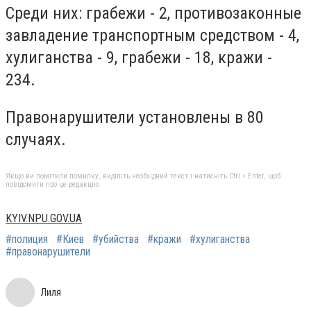
Среди них: грабежи - 2, противозаконные
завладение транспортным средством - 4,
хулиганства - 9, грабежи - 18, кражи -
234.
Правонарушители установлены в 80
случаях.
Якщо ви помітили помилку, виділіть необхідний текст і натисніть Ctrl + Enter, щоб
повідомити про це редакцію
KYIV.NPU.GOV.UA
#полиция
#Киев
#убийства
#кражи
#хулиганства
#правонарушители
Лиля