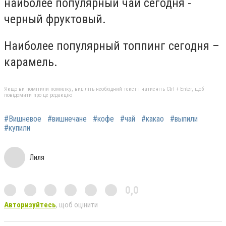
наиболее популярный чай сегодня -
черный фруктовый.
Наиболее популярный топпинг сегодня –
карамель.
Якщо ви помітили помилку, виділіть необхідний текст і натисніть Ctrl + Enter, щоб
повідомити про це редакцію
#Вишневое
#вишнечане
#кофе
#чай
#какао
#выпили
#купили
Лиля
0,0
Авторизуйтесь
, щоб оцінити