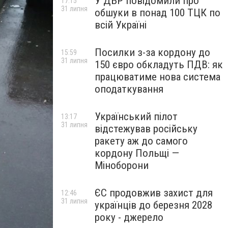
У ДБР повідомили про
17:15
31 липня
обшуки в понад 100 ТЦК по
всій Україні
Посилки з-за кордону до
15:59
31 липня
150 євро обкладуть ПДВ: як
працюватиме нова система
оподаткування
Український пілот
13:17
31 липня
відстежував російську
ракету аж до самого
кордону Польщі —
Міноборони
ЄС продовжив захист для
12:46
31 липня
українців до березня 2028
року - джерело