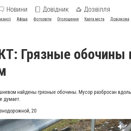
Новини
Довідник
Дозвілля
акансії
Афіша
Фотозвіти
Оголошення
Карта міста
Довідкова
Т: Грязные обочины 
м
Вишневом найдены грязные обочины. Мусор разбросан вдоль
не думает.
езнодорожной, 20