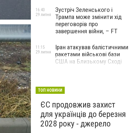
Зустріч Зеленського і
16:40
29 липня
Трампа може змінити хід
переговорів про
завершення війни, – FT
Іран атакував балістичними
11:15
29 липня
ракетами військові бази
США на Близькому Сході
ТОП НОВИНИ
ЄС продовжив захист
для українців до березня
2028 року - джерело