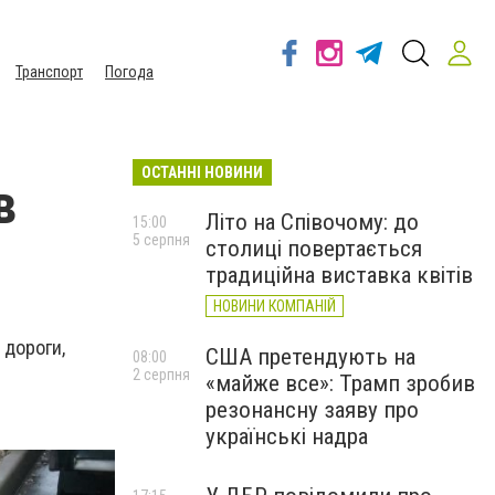
Транспорт
Погода
ОСТАННІ НОВИНИ
в
Літо на Співочому: до
15:00
5 серпня
столиці повертається
традиційна виставка квітів
НОВИНИ КОМПАНІЙ
 дороги,
США претендують на
08:00
2 серпня
«майже все»: Трамп зробив
резонансну заяву про
українські надра