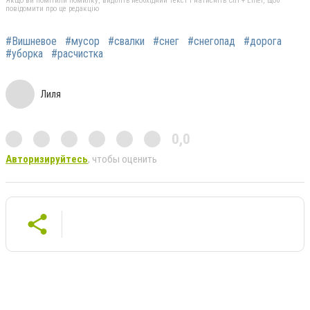
Якщо ви помітили помилку, виділіть необхідний текст і натисніть Ctrl + Enter, щоб
повідомити про це редакцію
#Вишневое
#мусор
#свалки
#снег
#снегопад
#дорога
#уборка
#расчистка
Лиля
0,0
Авторизируйтесь
, чтобы оценить