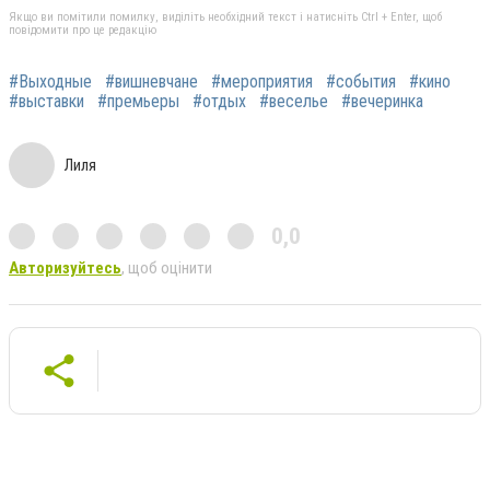
Якщо ви помітили помилку, виділіть необхідний текст і натисніть Ctrl + Enter, щоб
повідомити про це редакцію
#Выходные
#вишневчане
#мероприятия
#события
#кино
#выставки
#премьеры
#отдых
#веселье
#вечеринка
Лиля
0,0
Авторизуйтесь
, щоб оцінити