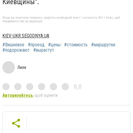
Киевщины".
Якщо ви помітили помилку, виділіть необхідний текст і натисніть Ctrl + Enter, щоб
повідомити про це редакцію
KIEV-UKR.SEGODNYA.UA
#Вишневое
#проезд
#цены
#стоимость
#маршрутки
#подорожают
#вырастут
Лиля
0,0
Авторизуйтесь
, щоб оцінити