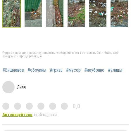
Якщо ви помітили помилку, виділіть необхідний текст і натисніть Ctrl + Enter, щоб
повідомити про це редакцію
#Вишневое
#обочины
#грязь
#мусор
#неубрано
#улицы
Лиля
0,0
Авторизуйтесь
, щоб оцінити