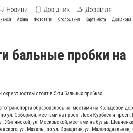
Новини
Довідник
Дозвілля
акансії
Афіша
Фотозвіти
Оголошення
Карта міста
Довідкова
ти бальные пробки на
и окрестностям стоят в 5-ти бальных пробках.
тотранспорта образовалось на: местами на Кольцевой доро
о ул. Соборной, местами на просп. Леся Курбаса и просп. 
ул. Жилянской, ул. Московской, местами на бульв. Шевченка
евского, ул. Мазепы, по ул. Крещатик, ул. Малоподвальная, 