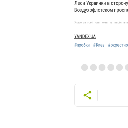
Леси Украинки в сторону
Воздухофлотском проспе
Якщо ви помітили помилку, виділіть нео
YANDEX.UA
#пробки
#Киев
#окрестно