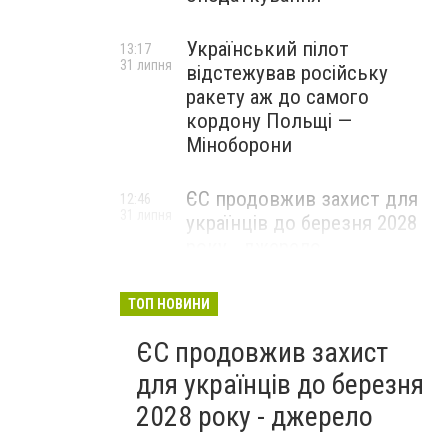
Український пілот
13:17
31 липня
відстежував російську
ракету аж до самого
кордону Польщі —
Міноборони
ЄС продовжив захист для
12:46
31 липня
українців до березня 2028
року - джерело
ТОП НОВИНИ
ЄС продовжив захист
для українців до березня
2028 року - джерело