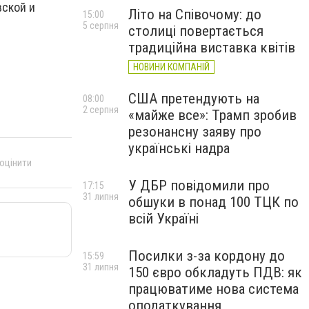
вской и
Літо на Співочому: до
15:00
5 серпня
столиці повертається
традиційна виставка квітів
НОВИНИ КОМПАНІЙ
США претендують на
08:00
2 серпня
«майже все»: Трамп зробив
резонансну заяву про
українські надра
 оцінити
У ДБР повідомили про
17:15
31 липня
обшуки в понад 100 ТЦК по
всій Україні
Посилки з-за кордону до
15:59
31 липня
150 євро обкладуть ПДВ: як
працюватиме нова система
оподаткування