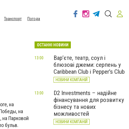
Транспорт
Погода
ОСТАННІ НОВИНИ
Вар’єте, театр, соул і
13:00
блюзові джеми: серпень у
Caribbean Club і Pepper's Club
НОВИНИ КОМПАНІЙ
D2 Investments – надійне
13:00
фінансування для розвитку
ге, на
бізнесу та нових
Победы, на
можливостей
, на Парковой
НОВИНИ КОМПАНІЙ
по бульв.