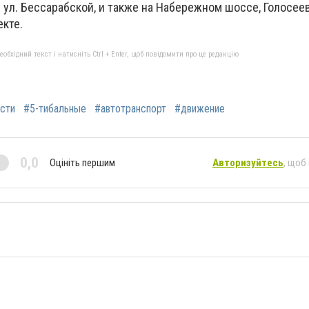
 ул. Бессарабской, и также на Набережном шоссе, Голосее
кте.
бхідний текст і натисніть Ctrl + Enter, щоб повідомити про це редакцію
сти
#5-тибальные
#автотранспорт
#движение
0,0
Оцініть першим
Авторизуйтесь
, щоб