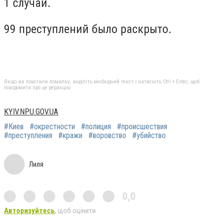
1 случай.
99 преступлений было раскрыто.
Якщо ви помітили помилку, виділіть необхідний текст і натисніть Ctrl + Enter, щоб
повідомити про це редакцію
KYIV.NPU.GOV.UA
#Киев
#окрестности
#полиция
#происшествия
#преступления
#кражи
#воровство
#убийство
Лиля
0,0
Авторизуйтесь
, щоб оцінити