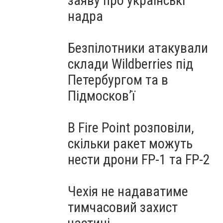
заяву про українські
надра
Безпілотники атакували
склади Wildberries під
Петербургом та в
Підмосков’ї
В Fire Point розповіли,
скільки ракет можуть
нести дрони FP-1 та FP-2
Чехія не надаватиме
тимчасовий захист