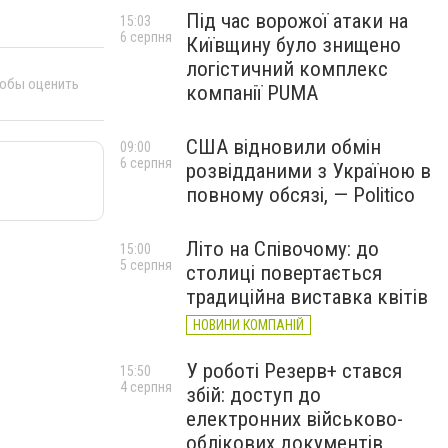
Під час ворожої атаки на
15:03
6 серпня
Київщину було знищено
логістичний комплекс
тобы оценить
компанії PUMA
США відновили обмін
09:00
6 серпня
розвідданими з Україною в
повному обсязі, — Politico
Літо на Співочому: до
15:00
5 серпня
столиці повертається
традиційна виставка квітів
НОВИНИ КОМПАНІЙ
У роботі Резерв+ стався
15:50
4 серпня
збій: доступ до
електронних військово-
облікових документів