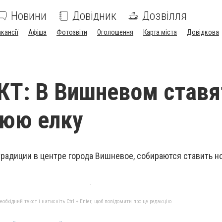
Новини
Довідник
Дозвілля
акансії
Афіша
Фотозвіти
Оголошення
Карта міста
Довідкова
Т: В Вишневом ставя
нюю елку
 традиции в центре города Вишневое, собираются ставить 
бхідний текст і натисніть Ctrl + Enter, щоб повідомити про це редакцію