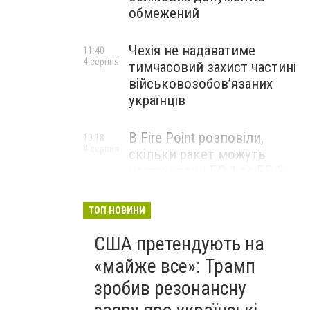
обмежений
Чехія не надаватиме
11:40
4 серпня
тимчасовий захист частині
військовозобов’язаних
українців
В Fire Point розповіли,
10:18
4 серпня
скільки ракет можуть
нести дрони FP-1 та FP-2
ТОП НОВИНИ
США претендують на
«майже все»: Трамп
зробив резонансну