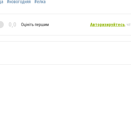
да
#новогодняя
#елка
0,0
Оцініть першим
Авторизируйтесь
, ч