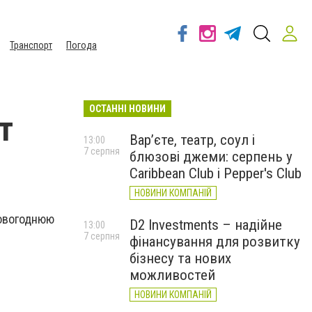
Транспорт
Погода
ОСТАННІ НОВИНИ
т
Вар’єте, театр, соул і
13:00
7 серпня
блюзові джеми: серпень у
Caribbean Club і Pepper's Club
НОВИНИ КОМПАНІЙ
новогоднюю
D2 Investments – надійне
13:00
7 серпня
фінансування для розвитку
бізнесу та нових
можливостей
НОВИНИ КОМПАНІЙ