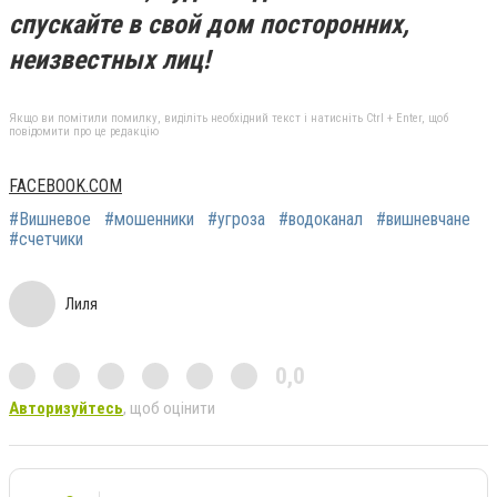
спускайте в свой дом посторонних,
неизвестных лиц!
Якщо ви помітили помилку, виділіть необхідний текст і натисніть Ctrl + Enter, щоб
повідомити про це редакцію
FACEBOOK.COM
#Вишневое
#мошенники
#угроза
#водоканал
#вишневчане
#счетчики
Лиля
0,0
Авторизуйтесь
, щоб оцінити