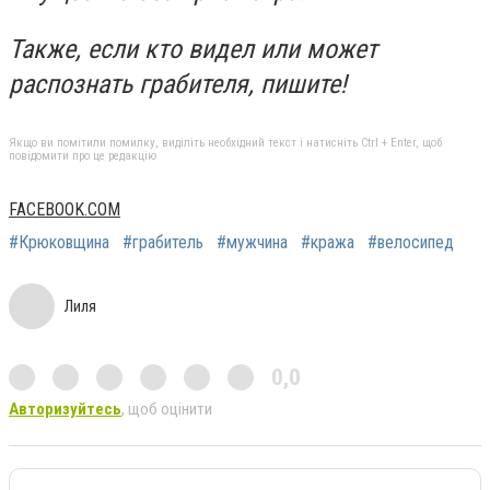
Также, если кто видел или может
распознать грабителя, пишите!
Якщо ви помітили помилку, виділіть необхідний текст і натисніть Ctrl + Enter, щоб
повідомити про це редакцію
FACEBOOK.COM
#Крюковщина
#грабитель
#мужчина
#кража
#велосипед
Лиля
0,0
Авторизуйтесь
, щоб оцінити