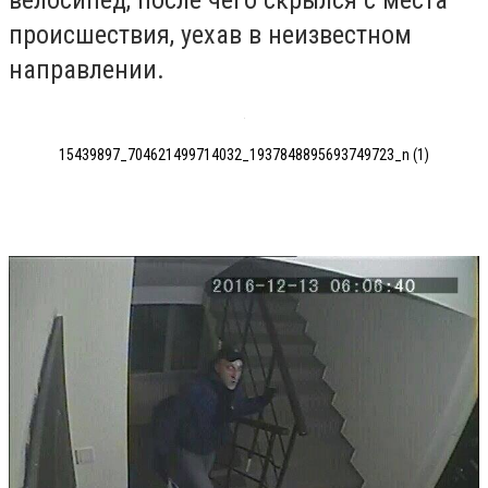
происшествия, уехав в неизвестном
направлении.
15439897_704621499714032_1937848895693749723_n (1)