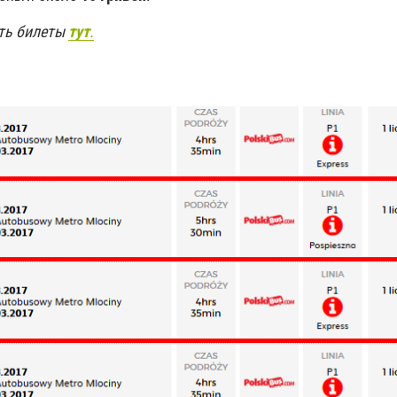
ить билеты
тут
.