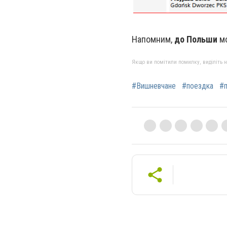
Напомним,
до Польши
мо
Якщо ви помітили помилку, виділіть нео
#Вишневчане
#поездка
#