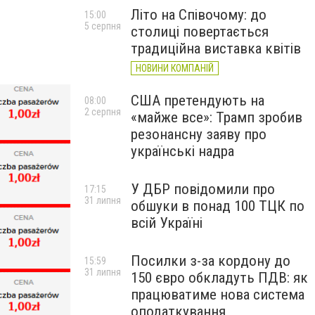
Літо на Співочому: до
15:00
5 серпня
столиці повертається
традиційна виставка квітів
НОВИНИ КОМПАНІЙ
США претендують на
08:00
2 серпня
«майже все»: Трамп зробив
резонансну заяву про
українські надра
У ДБР повідомили про
17:15
31 липня
обшуки в понад 100 ТЦК по
всій Україні
Посилки з-за кордону до
15:59
31 липня
150 євро обкладуть ПДВ: як
працюватиме нова система
оподаткування