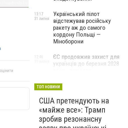
Український пілот
13:17
31 липня
відстежував російську
ракету аж до самого
кордону Польщі —
Міноборони
а
ЄС продовжив захист для
12:46
31 липня
українців до березня 2028
року - джерело
 оцінити
ТОП НОВИНИ
США претендують на
«майже все»: Трамп
зробив резонансну