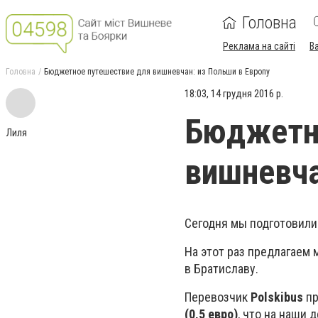
Головна
Реклама на сайті
В
Головна
Бюджетное путешествие для вишневчан: из Польши в Европу
18:03, 14 грудня 2016 р.
Бюджетн
Лиля
вишневча
Сегодня мы подготовил
На этот раз предлагаем
в Братиславу.
Перевозчик
Polskibus
пр
(0,5 евро)
, что на наши 