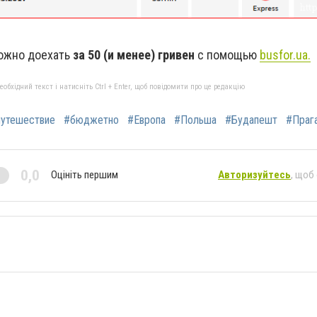
жно доехать
за 50 (и менее) гривен
с помощью
busfor.ua.
бхідний текст і натисніть Ctrl + Enter, щоб повідомити про це редакцію
путешествие
#бюджетно
#Европа
#Польша
#Будапешт
#Праг
0,0
Оцініть першим
Авторизуйтесь
, щоб