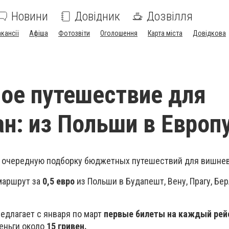
Новини
Довідник
Дозвілля
акансії
Афіша
Фотозвіти
Оголошення
Карта міста
Довідкова
ое путешествие для
н: из Польши в Европ
и очередную подборку бюджетных путешествий для вишне
 маршрут за
0,5 евро
из Польши в Будапешт, Вену, Прагу, Бер
едлагает с января по март
первые билеты на каждый рей
деньги около
15 гривен.