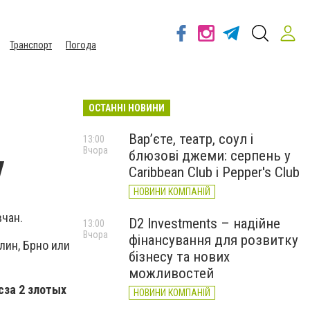
Транспорт
Погода
ОСТАННІ НОВИНИ
Вар’єте, театр, соул і
13:00
Вчора
блюзові джеми: серпень у
у
Caribbean Club і Pepper's Club
НОВИНИ КОМПАНІЙ
вчан.
D2 Investments – надійне
13:00
Вчора
фінансування для розвитку
лин, Брно или
бізнесу та нових
можливостей
с
за 2 злотых
НОВИНИ КОМПАНІЙ