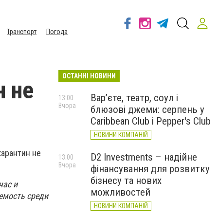
Транспорт
Погода
ОСТАННІ НОВИНИ
н не
Вар’єте, театр, соул і
13:00
Вчора
блюзові джеми: серпень у
Caribbean Club і Pepper's Club
НОВИНИ КОМПАНІЙ
карантин не
D2 Investments – надійне
13:00
Вчора
фінансування для розвитку
бізнесу та нових
час и
можливостей
емость среди
НОВИНИ КОМПАНІЙ