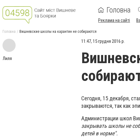
Головна
Реклама на сайті
В
Головна
Вишневские школы на карантин не собираются
11:47, 15 грудня 2016 р.
Вишневск
Лиля
собираю
Сегодня, 15 декабря, ст
закрываются, так как эп
Администрации школ Виш
закрывать школы не соб
детей в норме".