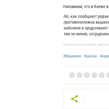
Напомним, что в Киеве в
Но, как сообщают редак
противоположна вышеска
заболели и продолжают 
тем не менее, сотрудник
Якщо ви помітили помилку, виділіть нео
#Вишневое
#школы
#кара