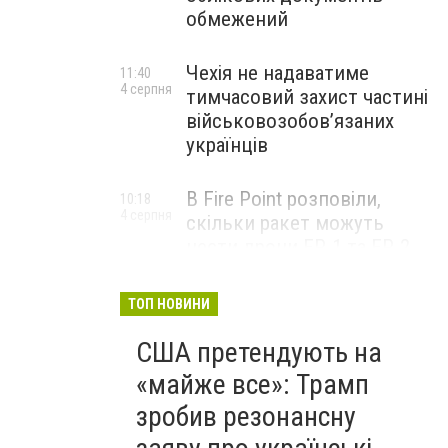
обмежений
Чехія не надаватиме
11:40
4 серпня
тимчасовий захист частині
військовозобов’язаних
українців
В Fire Point розповіли,
10:18
4 серпня
скільки ракет можуть
нести дрони FP-1 та FP-2
ТОП НОВИНИ
США претендують на
«майже все»: Трамп
зробив резонансну