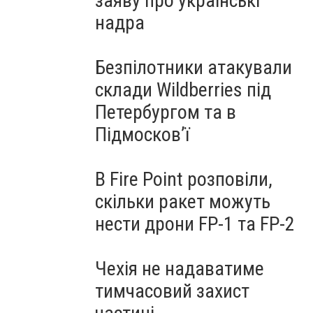
заяву про українські
надра
Безпілотники атакували
склади Wildberries під
Петербургом та в
Підмосков’ї
В Fire Point розповіли,
скільки ракет можуть
нести дрони FP-1 та FP-2
Чехія не надаватиме
тимчасовий захист