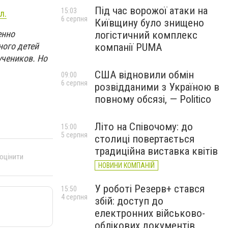
Під час ворожої атаки на
15:03
л.
6 серпня
Київщину було знищено
енно
логістичний комплекс
ного детей
компанії PUMA
учеников. Но
США відновили обмін
09:00
6 серпня
розвідданими з Україною в
повному обсязі, — Politico
Літо на Співочому: до
15:00
5 серпня
столиці повертається
традиційна виставка квітів
 оцінити
НОВИНИ КОМПАНІЙ
У роботі Резерв+ стався
15:50
4 серпня
збій: доступ до
електронних військово-
облікових документів