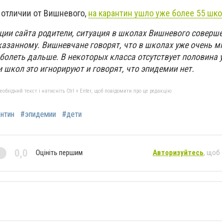
 отличии от Вишневого,
на карантин ушло уже более 55 шко
ции сайта родители, ситуация в школах Вишневого соверш
занному. Вишневчане говорят, что в школах уже очень м
болеть дальше. В некоторых класса отсутствует половина 
и школ это игнорируют и говорят, что эпидемии нет.
бхідний текст і натисніть Ctrl + Enter, щоб повідомити про це редакцію
нтин
#эпидемии
#дети
0,0
Оцініть першим
Авторизуйтесь
, щоб