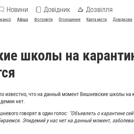
Новини
Довідник
Дозвілля
акансії
Афіша
Фотозвіти
Оголошення
Карта міста
Довідкова
ие школы на каранти
тся
ало известно, что на данный момент Вишневские школы на 
идемии нет.
невого говорят в один голос:
"Объявлять о карантине сей
ираемся. Эпидемий у нас нет на данный момент, заболева