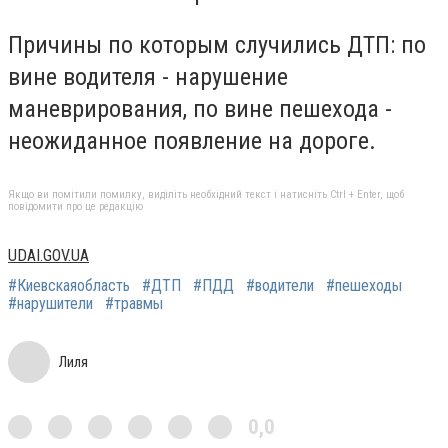
Причины по которым случились ДТП: по
вине водителя - нарушение
маневрирования, по вине пешехода -
неожиданное появление на дороге.
Якщо ви помітили помилку, виділіть необхідний текст і натисніть Ctrl + Enter, щоб
повідомити про це редакцію
UDAI.GOV.UA
#Киевскаяобласть
#ДТП
#ПДД
#водители
#пешеходы
#нарушители
#травмы
Лиля
0,0