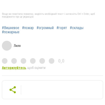
Якщо ви помітили помилку, виділіть необхідний текст і натисніть Ctrl + Enter, щоб
повідомити про це редакцію
#Вишневое
#пожар
#огромный
#горят
#склады
#пожарные
Лиля
0,0
Авторизуйтесь
, щоб оцінити