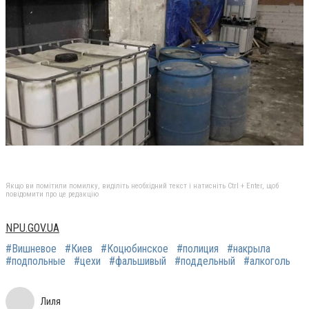
Якщо ви помітили помилку, виділіть необхідний текст і натисніть Ctrl + Enter, щоб
повідомити про це редакцію
NPU.GOV.UA
#Вишневое
#Киев
#Коцюбинское
#полиция
#накрыла
#подпольные
#цехи
#фальшивый
#поддельный
#алкоголь
Лиля