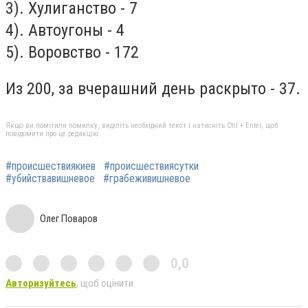
3). Хулиганство - 7
4). Автоугоны - 4
5). Воровство - 172
Из 200, за вчерашний день раскрыто - 37.
Якщо ви помітили помилку, виділіть необхідний текст і натисніть Ctrl + Enter, щоб
повідомити про це редакцію
#происшествиякиев
#происшествиясутки
#убийствавишневое
#грабеживишневое
Олег Поваров
0,0
Авторизуйтесь
, щоб оцінити