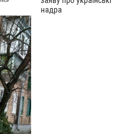
заяву про українські
надра