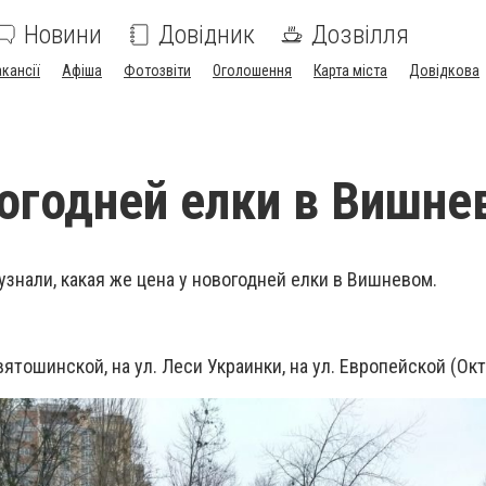
Новини
Довідник
Дозвілля
акансії
Афіша
Фотозвіти
Оголошення
Карта міста
Довідкова
огодней елки в Вишне
 узнали, какая же цена у новогодней елки в Вишневом.
Святошинской, на ул. Леси Украинки, на ул. Европейской (О