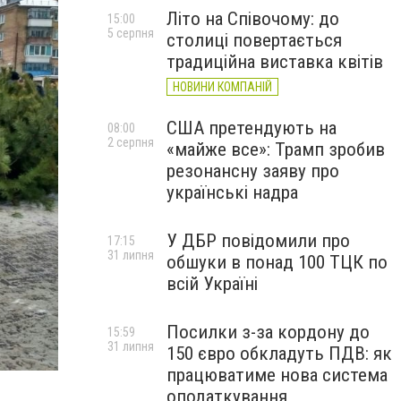
Літо на Співочому: до
15:00
5 серпня
столиці повертається
традиційна виставка квітів
НОВИНИ КОМПАНІЙ
США претендують на
08:00
2 серпня
«майже все»: Трамп зробив
резонансну заяву про
українські надра
У ДБР повідомили про
17:15
31 липня
обшуки в понад 100 ТЦК по
всій Україні
Посилки з-за кордону до
15:59
31 липня
150 євро обкладуть ПДВ: як
kupit elku v Vyshnevom
працюватиме нова система
оподаткування