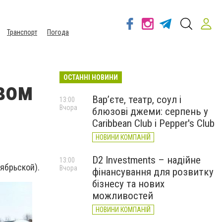
Транспорт
Погода
ОСТАННІ НОВИНИ
вом
Вар’єте, театр, соул і
13:00
Вчора
блюзові джеми: серпень у
Caribbean Club і Pepper's Club
НОВИНИ КОМПАНІЙ
D2 Investments – надійне
13:00
ктябрьской).
Вчора
фінансування для розвитку
бізнесу та нових
можливостей
НОВИНИ КОМПАНІЙ