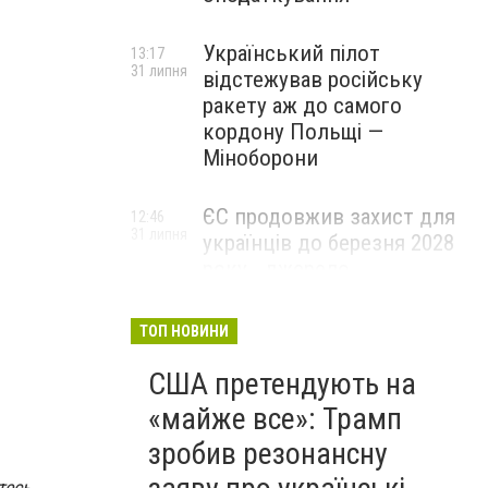
Український пілот
13:17
31 липня
відстежував російську
ракету аж до самого
кордону Польщі —
Міноборони
ЄС продовжив захист для
12:46
31 липня
українців до березня 2028
року - джерело
ТОП НОВИНИ
США претендують на
«майже все»: Трамп
зробив резонансну
тесь