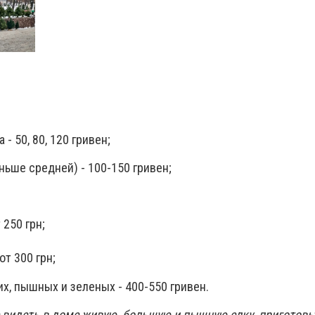
- 50, 80, 120 гривен;
ньше средней) - 100-150 гривен;
;
 250 грн;
от 300 грн;
х, пышных и зеленых - 400-550 гривен.
е видеть в доме живую, большую и пышную елку, приготовь