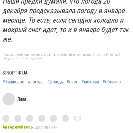
Наши предки думали, что погода 20
декабря предсказывала погоду в январе
месяце. То есть, если сегодня холодно и
мокрый снег идет, то и в январе будет так
же.
Якщо ви помітили помилку, виділіть необхідний текст і натисніть Ctrl + Enter, щоб
повідомити про це редакцію
SINOPTIK.UA
#Вишневое
#погода
#дождь
#снег
#мокрый
#облачно
Лиля
0,0
Авторизуйтесь
, щоб оцінити