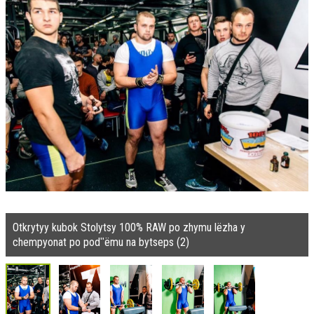
Otkrytyy kubok Stolytsy 100% RAW po zhymu lëzha y
chempyonat po podʺëmu na bytseps (2)