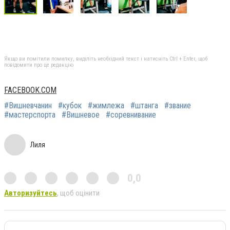
Якщо ви помітили помилку, виділіть необхідний текст і натисніть Ctrl + Enter, щоб
повідомити про це редакцію
FACEBOOK.COM
#Вишневчанин
#кубок
#жимлежа
#штанга
#звание
#мастерспорта
#Вишневое
#соревнивание
Лиля
0,0
Авторизуйтесь
, щоб оцінити