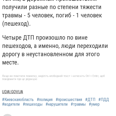
получили разные по степени тяжести
травмы - 5 человек, погиб - 1 человек
(пешеход).
Четыре ДТП произошло по вине
пешеходов, а именно, люди переходили
дорогу в неустановленном для этого
месте.
Якщо ви помітили помилку, виділіть необхідний текст і натисніть Ctrl + Enter, щоб
повідомити про це редакцію
UDAI.GOV.UA
#Киевскаяобласть
#полиция
#происшествия
#ДТП
#ПДД
#водители
#пешеходы
#нарушители
#травмы
#умер