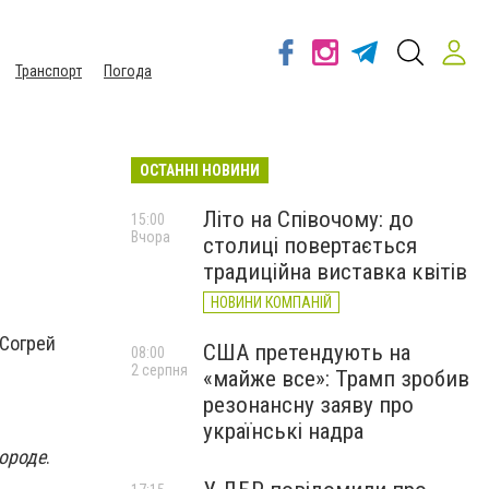
Транспорт
Погода
ОСТАННІ НОВИНИ
Літо на Співочому: до
15:00
Вчора
столиці повертається
традиційна виставка квітів
НОВИНИ КОМПАНІЙ
"Согрей
США претендують на
08:00
2 серпня
«майже все»: Трамп зробив
резонансну заяву про
українські надра
городе
.