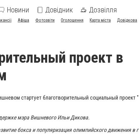
Новини
Довідник
Дозвілля
акансії
Афіша
Фотозвіти
Оголошення
Карта міста
Довідкова
рительный проект в
м
 Вишневом стартует благотворительный социальный проект 
ддержке мэра Вишневого Ильи Дикова.
звитие бокса и популяризация олимпийского движения в 