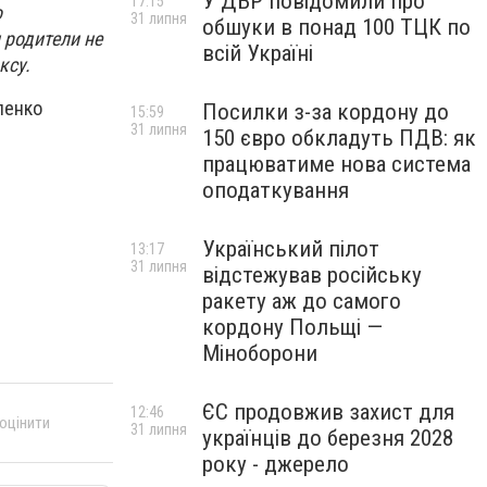
У ДБР повідомили про
17:15
о
31 липня
обшуки в понад 100 ТЦК по
 родители не
всій Україні
ксу.
ленко
Посилки з-за кордону до
15:59
31 липня
150 євро обкладуть ПДВ: як
працюватиме нова система
оподаткування
Український пілот
13:17
31 липня
відстежував російську
ракету аж до самого
кордону Польщі —
Міноборони
ЄС продовжив захист для
12:46
 оцінити
31 липня
українців до березня 2028
року - джерело