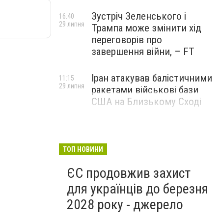
Зустріч Зеленського і
16:40
29 липня
Трампа може змінити хід
переговорів про
завершення війни, – FT
Іран атакував балістичними
11:15
29 липня
ракетами військові бази
США на Близькому Сході
ТОП НОВИНИ
ЄС продовжив захист
для українців до березня
2028 року - джерело