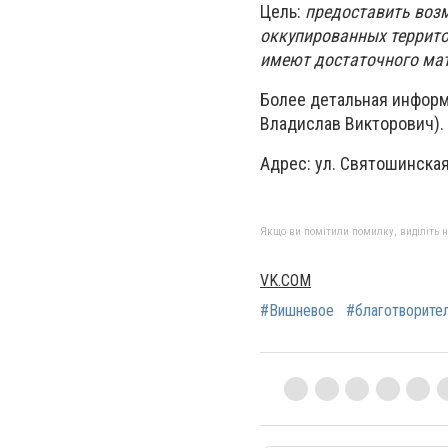
Цель:
предоставить воз
оккупированных террито
имеют достаточного мат
Более детальная информа
Владислав Викторович).
Адрес: ул. Святошинская
Якщо ви помітили помилку, виділіть нео
VK.COM
#Вишневое
#благотворите