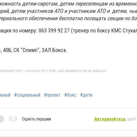
можность детям-сиротам, детям переселенцам из временн
рий, детям участников АТО и участникам АТО и детям, чьи
ериального обеспечения бесплатно посещать секции по бо
ция по номеру: 063 399 92 27 (тренер по боксу КМС Стука
, 40Б, СК "Олимп", ЗАЛ Бокса.
бхідний текст і натисніть Ctrl + Enter, щоб повідомити про це редакцію
льный
#социальный
#проект
#бокс
#дети
0,0
Оцініть першим
Авторизуйтесь
, щоб