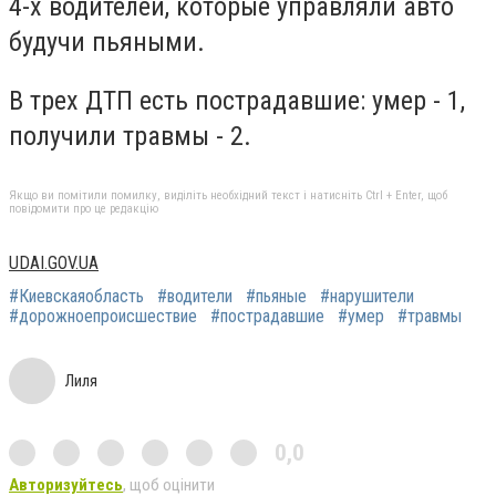
4-х водителей, которые управляли авто
будучи пьяными.
В трех ДТП есть пострадавшие: умер - 1,
получили травмы - 2.
Якщо ви помітили помилку, виділіть необхідний текст і натисніть Ctrl + Enter, щоб
повідомити про це редакцію
UDAI.GOV.UA
#Киевскаяобласть
#водители
#пьяные
#нарушители
#дорожноепроисшествие
#пострадавшие
#умер
#травмы
Лиля
0,0
Авторизуйтесь
, щоб оцінити