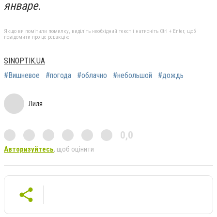
январе.
Якщо ви помітили помилку, виділіть необхідний текст і натисніть Ctrl + Enter, щоб
повідомити про це редакцію
SINOPTIK.UA
#Вишневое
#погода
#облачно
#небольшой
#дождь
Лиля
0,0
Авторизуйтесь
, щоб оцінити