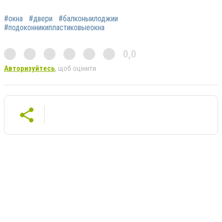
#окна
#двери
#балконыилоджии
#подоконникипластиковыеокна
0,0
Авторизуйтесь
, щоб оцінити