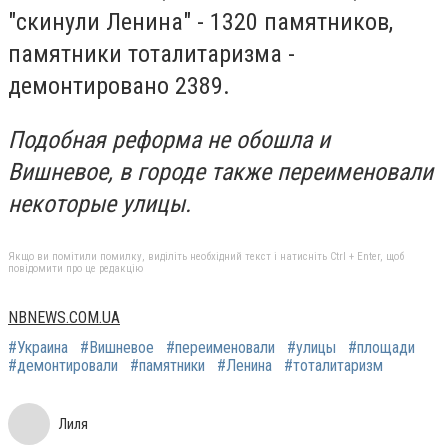
"скинули Ленина" - 1320 памятников,
памятники тоталитаризма -
демонтировано 2389.
Подобная реформа не обошла и
Вишневое, в городе также переименовали
некоторые улицы.
Якщо ви помітили помилку, виділіть необхідний текст і натисніть Ctrl + Enter, щоб
повідомити про це редакцію
NBNEWS.COM.UA
#Украина
#Вишневое
#переименовали
#улицы
#площади
#демонтировали
#памятники
#Ленина
#тоталитаризм
Лиля