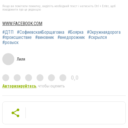
Якщо ви помітили помилку, виділіть необхідний текст і натисніть Ctrl + Enter, щоб
повідомити про це редакцію
WWW.FACEBOOK.COM
#ДТП
#СофиевскаяБорщаговка
#Боярка
#Окружнаядорога
#происшествие
#виновник
#внедорожник
#скрылся
#розыск
Лиля
0,0
Авторизируйтесь
, чтобы оценить