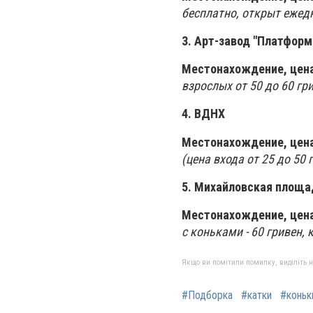
бесплатно, открыт ежед
3. Арт-завод "Платфор
Местонахождение, цена
взрослых от 50 до 60 гри
4. ВДНХ
Местонахождение, цена
(цена входа от 25 до 50 г
5. Михайловская площ
Местонахождение, цена
с коньками - 60 гривен, 
Якщо ви помітили помилку, виділіть нео
#Подборка
#катки
#коньк