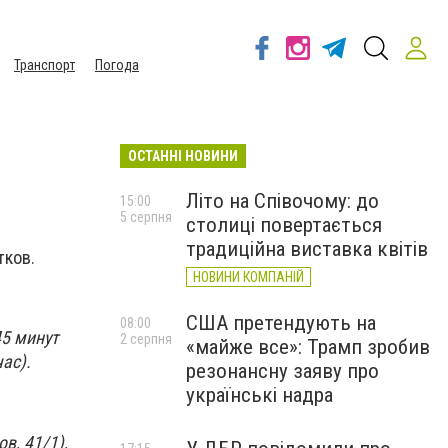
Транспорт
Погода
ОСТАННІ НОВИНИ
Літо на Співочому: до
15:00
5 серпня
столиці повертається
традиційна виставка квітів
атков.
НОВИНИ КОМПАНІЙ
США претендують на
08:00
45 минут
2 серпня
«майже все»: Трамп зробив
ас).
резонансну заяву про
українські надра
в, 41/1),