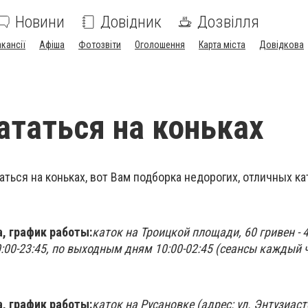
Новини
Довідник
Дозвілля
акансії
Афіша
Фотозвіти
Оголошення
Карта міста
Довідкова
ататься на коньках
таться на коньках, вот Вам подборка недорогих, отличных к
, график работы:
каток на Троицкой площади, 60 гривен - 
0:00-23:45, по выходным дням 10:00-02:45 (сеансы каждый ч
, график работы:
каток на Русановке (адрес: ул. Энтузиасто