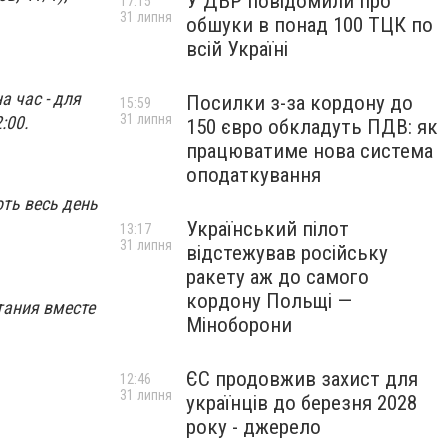
У ДБР повідомили про
17:15
31 липня
обшуки в понад 100 ТЦК по
всій Україні
а час - для
Посилки з-за кордону до
15:59
31 липня
:00.
150 євро обкладуть ПДВ: як
працюватиме нова система
оподаткування
оть весь день
Український пілот
13:17
31 липня
відстежував російську
ракету аж до самого
кордону Польщі —
тания вместе
Міноборони
ЄС продовжив захист для
12:46
31 липня
українців до березня 2028
року - джерело