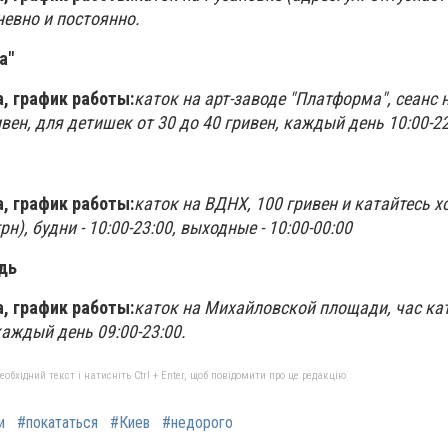
невно и постоянно.
ма"
, график работы:
каток на арт-заводе "Платформа", сеанс н
вен, для детишек от 30 до 40 гривен, каждый день 10:00-22
, график работы:
каток на ВДНХ, 100 гривен и катайтесь х
рн), будни - 10:00-23:00, выходные - 10:00-00:00
адь
, график работы:
каток на Михайловской площади, час ка
каждый день 09:00-23:00.
бхідний текст і натисніть Ctrl + Enter, щоб повідомити про це редакцію
и
#покататься
#Киев
#недорого