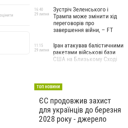
Зустріч Зеленського і
16:40
29 липня
 оцінити
Трампа може змінити хід
переговорів про
завершення війни, – FT
Іран атакував балістичними
11:15
29 липня
ракетами військові бази
США на Близькому Сході
ТОП НОВИНИ
ЄС продовжив захист
для українців до березня
2028 року - джерело