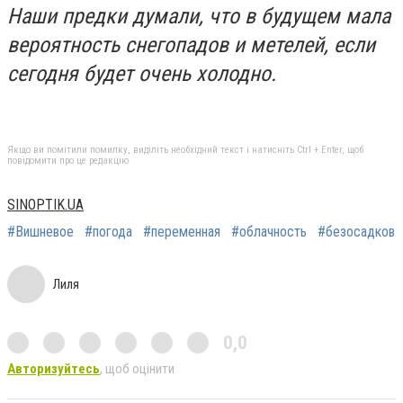
Наши предки думали, что в будущем мала
вероятность снегопадов и метелей, если
сегодня будет очень холодно.
Якщо ви помітили помилку, виділіть необхідний текст і натисніть Ctrl + Enter, щоб
повідомити про це редакцію
SINOPTIK.UA
#Вишневое
#погода
#переменная
#облачность
#безосадков
Лиля
0,0
Авторизуйтесь
, щоб оцінити