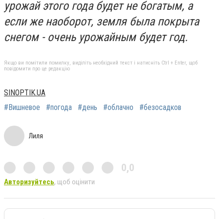
урожай этого года будет не богатым, а
если же наоборот, земля была покрыта
снегом - очень урожайным будет год.
Якщо ви помітили помилку, виділіть необхідний текст і натисніть Ctrl + Enter, щоб
повідомити про це редакцію
SINOPTIK.UA
#Вишневое
#погода
#день
#облачно
#безосадков
Лиля
0,0
Авторизуйтесь
, щоб оцінити