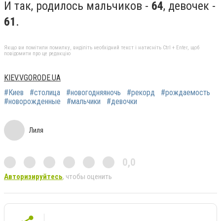
И так, родилось мальчиков -
64
, девочек -
61
.
Якщо ви помітили помилку, виділіть необхідний текст і натисніть Ctrl + Enter, щоб
повідомити про це редакцію
KIEV.VGORODE.UA
#Киев
#столица
#новогодняяночь
#рекорд
#рождаемость
#новорожденные
#мальчики
#девочки
Лиля
0,0
Авторизируйтесь
, чтобы оценить