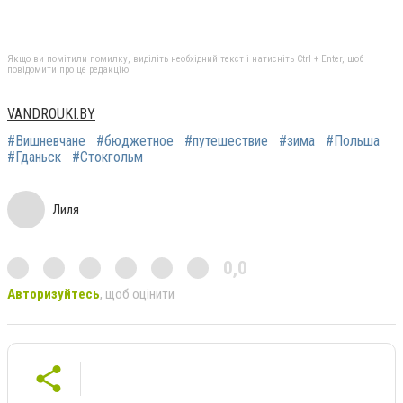
Якщо ви помітили помилку, виділіть необхідний текст і натисніть Ctrl + Enter, щоб
повідомити про це редакцію
VANDROUKI.BY
#Вишневчане
#бюджетное
#путешествие
#зима
#Польша
#Гданьск
#Стокгольм
Лиля
0,0
Авторизуйтесь
, щоб оцінити