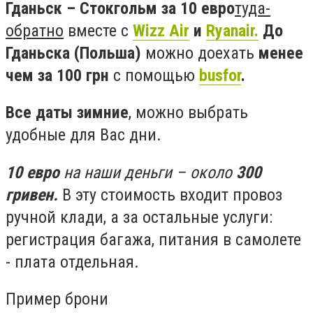
Гданьск – Стокгольм за 10 евро
туда-
обратно
вместе с
Wizz Air
и
Ryanair.
До
Гданьска (Польша)
можно доехать
менее
чем за 100 грн
с помощью
busfor
.
Все даты зимние
, можно выбрать
удобные для Вас дни.
10 евро
на наши деньги – около
300
гривен.
В эту стоимость входит провоз
ручной клади, а за остальные услуги:
регистрация багажа, питания в самолете
- плата отдельная.
Пример брони