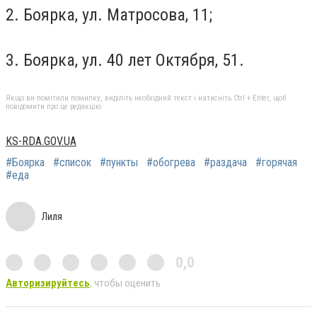
2. Боярка, ул. Матросова, 11;
3. Боярка, ул. 40 лет Октября, 51.
Якщо ви помітили помилку, виділіть необхідний текст і натисніть Ctrl + Enter, щоб
повідомити про це редакцію
KS-RDA.GOV.UA
#Боярка
#список
#пункты
#обогрева
#раздача
#горячая
#еда
Лиля
0,0
Авторизируйтесь
, чтобы оценить