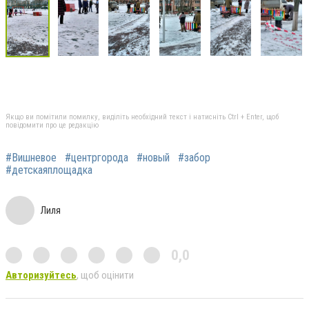
Якщо ви помітили помилку, виділіть необхідний текст і натисніть Ctrl + Enter, щоб
повідомити про це редакцію
#Вишневое
#центргорода
#новый
#забор
#детскаяплощадка
Лиля
0,0
Авторизуйтесь
, щоб оцінити