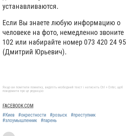
устанавливаются.
Если Вы знаете любую информацию о
человеке на фото, немедленно звоните
102 или набирайте номер 073 420 24 95
(Дмитрий Юрьевич).
Якщо ви помітили помилку, виділіть необхідний текст і натисніть Ctrl + Enter, щоб
повідомити про це редакцію
FACEBOOK.COM
#Киев
#окрестности
#розыск
#преступник
#злоумышленник
#парень