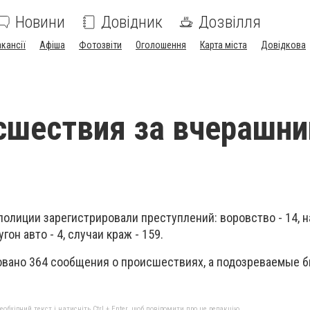
Новини
Довідник
Дозвілля
акансії
Афіша
Фотозвіти
Оголошення
Карта міста
Довідкова
сшествия за вчерашни
полиции зарегистрировали преступлений: воровство - 14, на
угон авто - 4, случаи краж - 159.
овано 364 сообщения о происшествиях, а подозреваемые 
бхідний текст і натисніть Ctrl + Enter, щоб повідомити про це редакцію