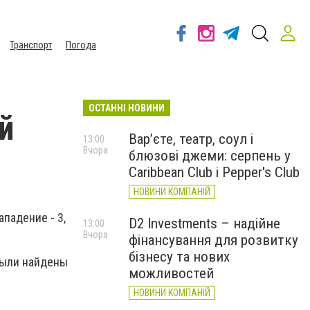
Транспорт
Погода
ОСТАННІ НОВИНИ
й
Вар’єте, театр, соул і
13:00
Вчора
блюзові джеми: серпень у
Caribbean Club і Pepper's Club
НОВИНИ КОМПАНІЙ
падение - 3,
D2 Investments – надійне
13:00
Вчора
фінансування для розвитку
бізнесу та нових
были найдены
можливостей
НОВИНИ КОМПАНІЙ