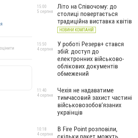
Літо на Співочому: до
15:00
5 серпня
столиці повертається
традиційна виставка квітів
ия
НОВИНИ КОМПАНІЙ
У роботі Резерв+ стався
15:50
 оцінити
4 серпня
збій: доступ до
електронних військово-
облікових документів
обмежений
Чехія не надаватиме
11:40
4 серпня
тимчасовий захист частині
військовозобов’язаних
українців
В Fire Point розповіли,
10:18
4 серпня
скільки ракет можуть