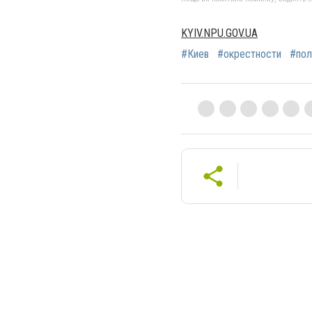
KYIV.NPU.GOV.UA
#Киев
#окрестности
#пол