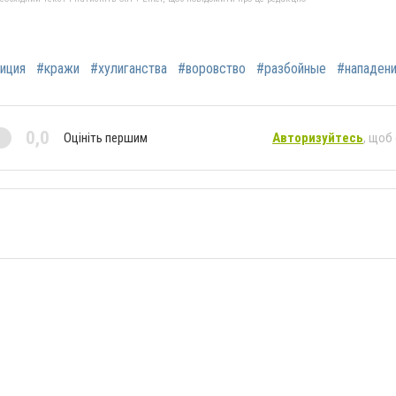
иция
#кражи
#хулиганства
#воровство
#разбойные
#нападен
0,0
Оцініть першим
Авторизуйтесь
, щоб