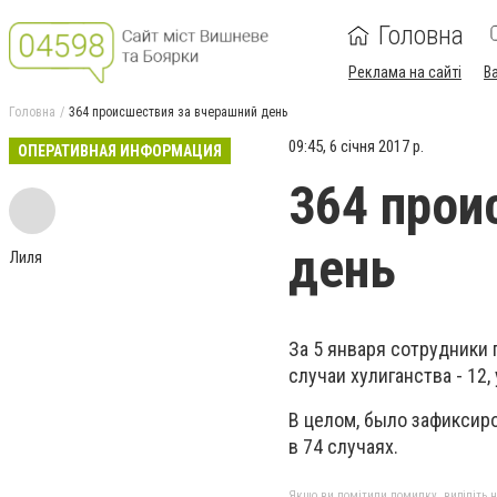
Головна
Реклама на сайті
В
Головна
364 происшествия за вчерашний день
09:45, 6 січня 2017 р.
ОПЕРАТИВНАЯ ИНФОРМАЦИЯ
364 прои
день
Лиля
За 5 января сотрудники 
случаи хулиганства - 12, 
В целом, было зафиксир
в 74 случаях.
Якщо ви помітили помилку, виділіть нео