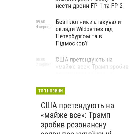
нести дрони FP-1 та FP-2
Безпілотники атакували
09:50
4 серпня
склади Wildberries під
Петербургом та в
Підмосков’ї
США претендують на
08:00
2 серпня
«майже все»: Трамп зробив
резонансну заяву про
українські надра
ТОП НОВИНИ
США претендують на
«майже все»: Трамп
зробив резонансну