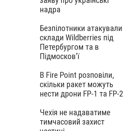
заяву про українські
надра
Безпілотники атакували
склади Wildberries під
Петербургом та в
Підмосков’ї
В Fire Point розповіли,
скільки ракет можуть
нести дрони FP-1 та FP-2
Чехія не надаватиме
тимчасовий захист