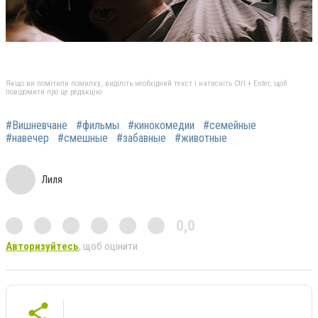
Якщо ви помітили помилку, виділіть необхідний текст і натисніть Ctrl + Enter, щоб
повідомити про це редакцію
#Вишневчане
#фильмы
#кинокомедии
#семейные
#навечер
#смешные
#забавные
#животные
Лиля
0,0
Авторизуйтесь
, щоб оцінити