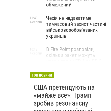
обмежений
Чехія не надаватиме
11:40
4 серпня
тимчасовий захист частині
військовозобов’язаних
українців
В Fire Point розповіли,
10:18
4 серпня
скільки ракет можуть
нести дрони FP-1 та FP-2
ТОП НОВИНИ
США претендують на
«майже все»: Трамп
зробив резонансну