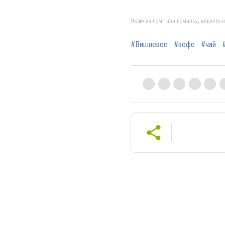
Якщо ви помітили помилку, виділіть нео
#Вишневое
#кофе
#чай