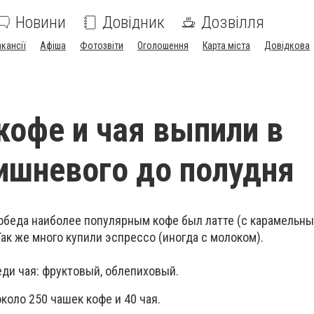
Новини
Довідник
Дозвілля
акансії
Афіша
Фотозвіти
Оголошення
Карта міста
Довідкова
кофе и чая выпили в
ишневого до полудня
обеда наиболее популярным кофе был латте (с карамельн
ак же много купили эспрессо (иногда с молоком).
еди чая: фруктовый, облепиховый.
коло 250 чашек кофе и 40 чая.