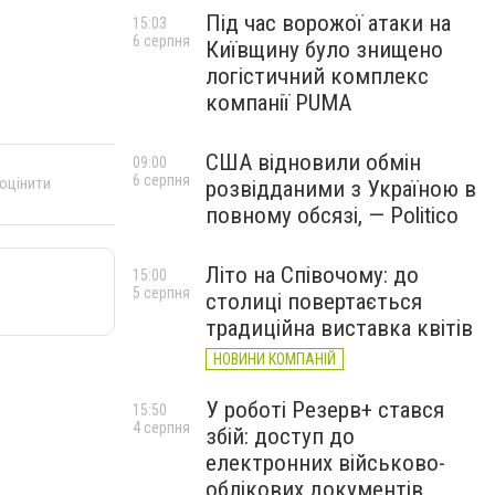
Під час ворожої атаки на
15:03
6 серпня
Київщину було знищено
логістичний комплекс
компанії PUMA
США відновили обмін
09:00
6 серпня
 оцінити
розвідданими з Україною в
повному обсязі, — Politico
Літо на Співочому: до
15:00
5 серпня
столиці повертається
традиційна виставка квітів
НОВИНИ КОМПАНІЙ
У роботі Резерв+ стався
15:50
4 серпня
збій: доступ до
електронних військово-
облікових документів