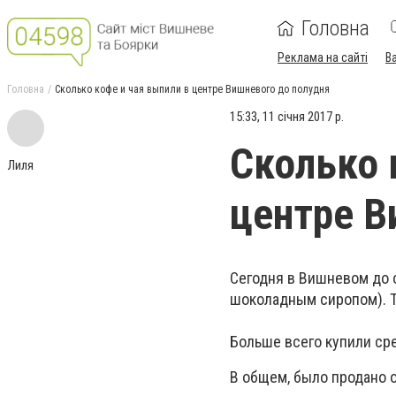
Головна
Реклама на сайті
В
Головна
Сколько кофе и чая выпили в центре Вишневого до полудня
15:33, 11 січня 2017 р.
Сколько 
Лиля
центре В
Сегодня в Вишневом до 
шоколадным сиропом). Т
Больше всего купили ср
В общем, было продано о