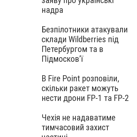
заяву про українські
надра
Безпілотники атакували
склади Wildberries під
Петербургом та в
Підмосков’ї
В Fire Point розповіли,
скільки ракет можуть
нести дрони FP-1 та FP-2
Чехія не надаватиме
тимчасовий захист