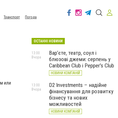
Транспорт
Погода
ОСТАННІ НОВИНИ
Вар’єте, театр, соул і
13:00
Вчора
блюзові джеми: серпень у
Caribbean Club і Pepper's Club
НОВИНИ КОМПАНІЙ
ым или
D2 Investments – надійне
13:00
Вчора
фінансування для розвитку
бізнесу та нових
можливостей
НОВИНИ КОМПАНІЙ