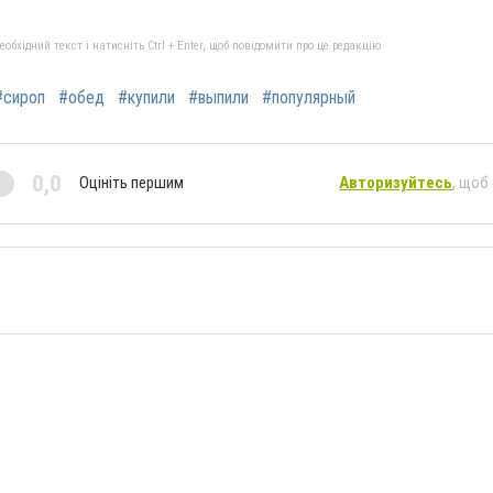
бхідний текст і натисніть Ctrl + Enter, щоб повідомити про це редакцію
#сироп
#обед
#купили
#выпили
#популярный
0,0
Оцініть першим
Авторизуйтесь
, щоб