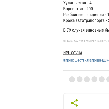
Хулиганства - 4
Воровство - 200
Разбойные нападения - 
Кража автотранспорта - 
В 79 случая виновные б
Якщо ви помітили помилку, виділіть нео
NPU.GOV.UA
#происшествиязапрошедши