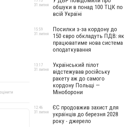
У ДБР повідомили про
17:15
31 липня
обшуки в понад 100 ТЦК по
всій Україні
Посилки з-за кордону до
15:59
31 липня
150 євро обкладуть ПДВ: як
працюватиме нова система
оподаткування
Український пілот
13:17
31 липня
відстежував російську
ракету аж до самого
кордону Польщі —
Міноборони
 оцінити
ЄС продовжив захист для
12:46
31 липня
українців до березня 2028
року - джерело