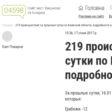
Головна
Реклама на сайті
В
Головна
219 происшествий за прошлые сутки по Киевской области, подробности на
10:36, 17 січня 2017 р.
219 прои
Олег Поваров
сутки по
подробно
За прошлые сутки, 16.0
которых:
Грабежи -12