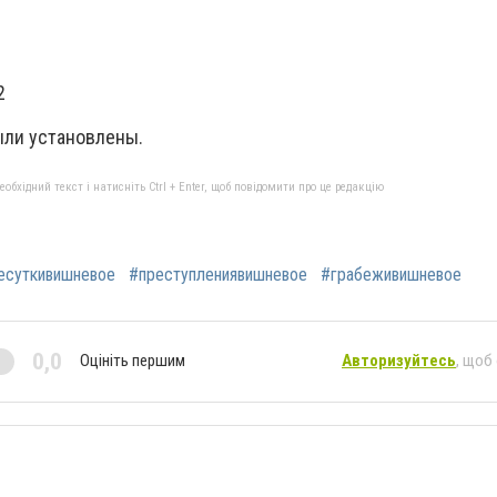
1
2
ыли установлены.
бхідний текст і натисніть Ctrl + Enter, щоб повідомити про це редакцію
есуткивишневое
#преступлениявишневое
#грабеживишневое
0,0
Оцініть першим
Авторизуйтесь
, щоб