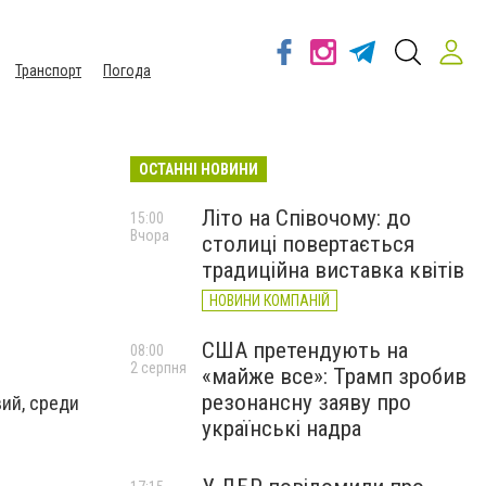
Транспорт
Погода
ОСТАННІ НОВИНИ
Літо на Співочому: до
15:00
Вчора
столиці повертається
традиційна виставка квітів
НОВИНИ КОМПАНІЙ
США претендують на
08:00
2 серпня
«майже все»: Трамп зробив
резонансну заяву про
ий, среди
українські надра