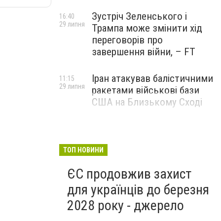
Зустріч Зеленського і
16:40
29 липня
Трампа може змінити хід
переговорів про
завершення війни, – FT
Іран атакував балістичними
11:15
29 липня
ракетами військові бази
США на Близькому Сході
ТОП НОВИНИ
ЄС продовжив захист
для українців до березня
2028 року - джерело