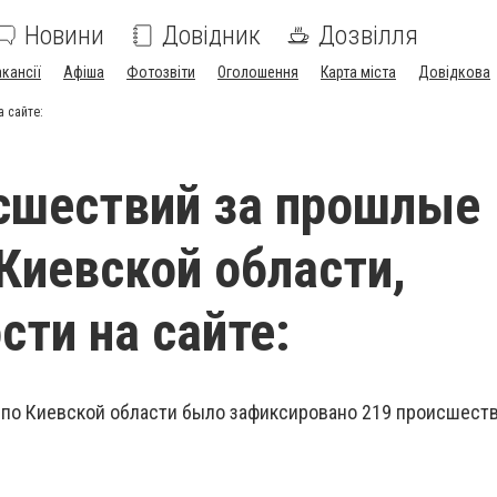
Новини
Довідник
Дозвілля
акансії
Афіша
Фотозвіти
Оголошення
Карта міста
Довідкова
 сайте:
сшествий за прошлые
 Киевской области,
сти на сайте:
1 по Киевской области было зафиксировано 219 происшеств